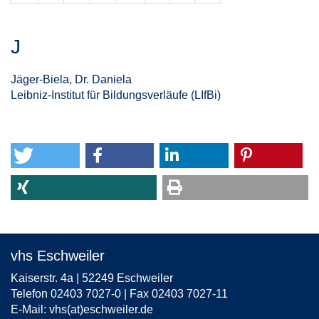
J
Jäger-Biela, Dr. Daniela
Leibniz-Institut für Bildungsverläufe (LIfBi)
vhs Eschweiler
Kaiserstr. 4a | 52249 Eschweiler
Telefon 02403 7027-0 | Fax 02403 7027-11
E-Mail:
vhs(at)eschweiler.de