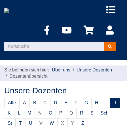
Menü
aufklappe
Kurse
suchen
Sie befinden sich hier:
Über uns
Unsere Dozenten
Dozentenübersicht
Unsere Dozenten
Alle
A
B
C
D
E
F
G
H
I
J
K
L
M
N
O
P
Q
R
S
Sch
St
T
U
V
W
X
Y
Z