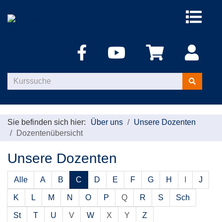
Menü
aufklappe
Kurse
suchen
Sie befinden sich hier:
Über uns
Unsere Dozenten
Dozentenübersicht
Unsere Dozenten
Alle
A
B
C
D
E
F
G
H
I
J
K
L
M
N
O
P
Q
R
S
Sch
St
T
U
V
W
X
Y
Z