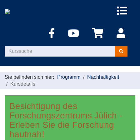
Menü
aufklappe
Kurse
suchen
Sie befinden sich hier:
Programm
Nachhaltigkeit
Kursdetails
Besichtigung des
Forschungszentrums Jülich -
Erleben Sie die Forschung
hautnah!