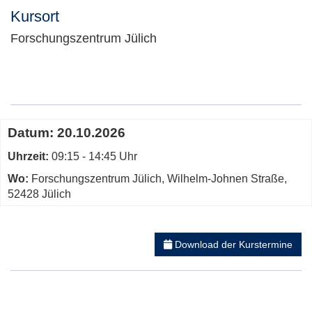
Kursort
Forschungszentrum Jülich
Adresse:
Termine
Datum:
20.10.2026
zum
Uhrzeit:
diesen
09:15 - 14:45 Uhr
Kurs
Wo:
Forschungszentrum Jülich, Wilhelm-Johnen Straße,
52428 Jülich
Download der Kurstermine