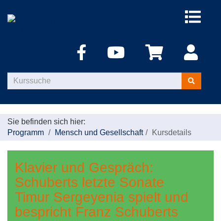
Menü
aufklappe
Kurse
suchen
Sie befinden sich hier:
Programm
Mensch und Gesellschaft
Kursdetails
Klavier und Gespräch:
Schuberts letzte Sonate
Timur Sergeyenia spielt und
bespricht Franz Schuberts