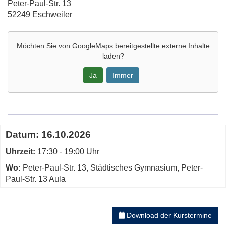
Adresse:
Peter-Paul-Str. 13
52249 Eschweiler
Möchten Sie von
GoogleMaps
bereitgestellte externe Inhalte
laden?
Ja
Immer
Google-
Maps
Karte
Termine
Datum:
16.10.2026
von
zum
Städt.
Uhrzeit:
diesen
17:30 - 19:00 Uhr
Gymnasium,
Kurs
Wo:
Peter-Paul-Str. 13, Städtisches Gymnasium, Peter-
Peter-
Paul-Str. 13 Aula
Paul-
Str.
13
,Aula
Download der Kurstermine
in