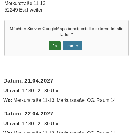
Adresse:
Merkurstraße 11-13
52249 Eschweiler
Möchten Sie von
GoogleMaps
bereitgestellte externe Inhalte
laden?
Ja
Immer
Google-
Maps
Karte
Termine
Datum:
21.04.2027
von
zum
Merkurstraße,
Uhrzeit:
diesen
17:30 - 21:30 Uhr
R.
Kurs
Wo:
Merkurstraße 11-13, Merkurstraße, OG, Raum 14
14
in
Datum:
22.04.2027
neuem
Fenster
Uhrzeit:
17:30 - 21:30 Uhr
öffnen