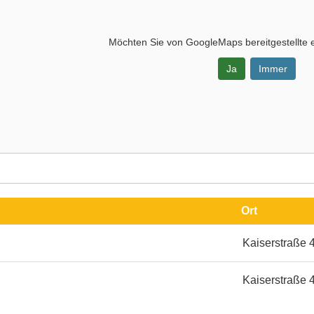
Möchten Sie von
GoogleMaps
bereitgestellte 
Ja
Immer
-
Ort
Kaiserstraße 
Kaiserstraße 