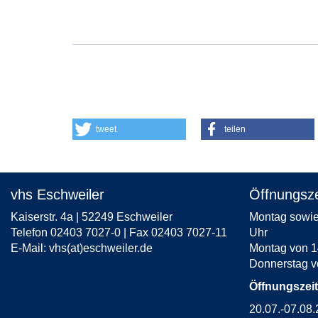
Fenster
öffnen
tweet
teilen
vhs Eschweiler
Öffnungsze
Kaiserstr. 4a | 52249 Eschweiler
Montag sowie 
Telefon 02403 7027-0 | Fax 02403 7027-11
Uhr
E-Mail:
vhs(at)eschweiler.de
Montag von 1
Donnerstag v
Öffnungszei
20.07.-07.08.