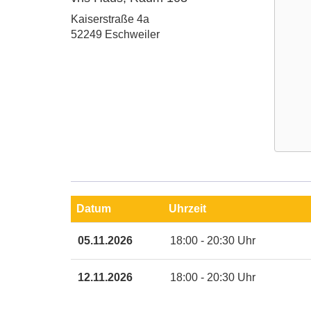
Adresse:
Kaiserstraße 4a
52249 Eschweiler
Google
Maps
Karte
Datum
Uhrzeit
von
vhs
Termine
05.11.2026
18:00 - 20:30 Uhr
Haus,
zum
Raum
diesen
103
Kurs
12.11.2026
18:00 - 20:30 Uhr
in
neuem