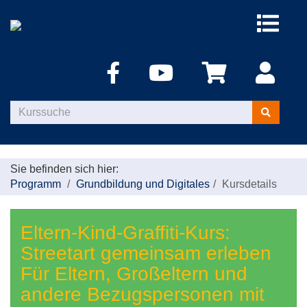
Menü
aufklappe
Kurse
suchen
Sie befinden sich hier:
Programm
Grundbildung und Digitales
Kursdetails
Eltern-Kind-Graffiti-Kurs:
Streetart gemeinsam erleben
Für Eltern, Großeltern und
andere Bezugspersonen mit