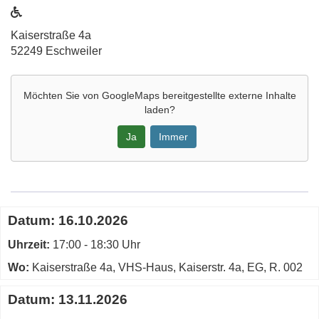
ist
barrierefrei
Adresse:
Kaiserstraße 4a
52249 Eschweiler
Möchten Sie von
GoogleMaps
bereitgestellte externe Inhalte
laden?
Ja
Immer
Google-
Maps
Karte
Termine
Datum:
16.10.2026
von
zum
vhs-
Uhrzeit:
diesen
17:00 - 18:30 Uhr
Haus,
Kurs
Wo:
Kaiserstraße 4a, VHS-Haus, Kaiserstr. 4a, EG, R. 002
Raum
002
Datum:
13.11.2026
in
neuem