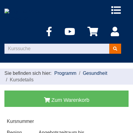
Menü
aufklappe
Kurse
suchen
Sie befinden sich hier:
Programm
Gesundheit
Kursdetails
Zum Warenkorb
Kursnummer
Beginn
Angebotszeitraum bis