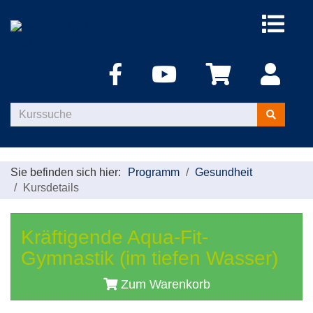
Menü
aufklappe
Kurse
suchen
Sie befinden sich hier:
Programm
Gesundheit
Kursdetails
Kräftigende Aqua-Fit-
Gymnastik (im tiefen Wasser)
Zum Warenkorb