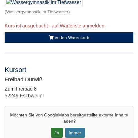
(Wassergymnastik im Tiefwasser)
Kurs ist ausgebucht - auf Warteliste anmelden
in den Warenkorb
Kursort
Freibad Dürwiß
Adresse:
Zum Freibad 8
52249 Eschweiler
Möchten Sie von
GoogleMaps
bereitgestellte externe Inhalte
laden?
Ja
Immer