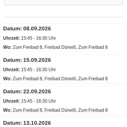
Google-
Maps
Karte
Termine
Datum:
08.09.2026
von
zum
Freibad
Uhrzeit:
diesen
15:45 - 16:30 Uhr
Dürwiß
Kurs
Wo:
Zum Freibad 8, Freibad Dürwiß, Zum Freibad 8
in
neuem
Datum:
15.09.2026
Fenster
öffnen
Uhrzeit:
15:45 - 16:30 Uhr
Wo:
Zum Freibad 8, Freibad Dürwiß, Zum Freibad 8
Datum:
22.09.2026
Uhrzeit:
15:45 - 16:30 Uhr
Wo:
Zum Freibad 8, Freibad Dürwiß, Zum Freibad 8
Datum:
13.10.2026