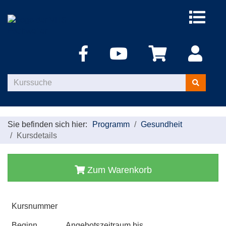
Menü
aufklappe
Kurse
suchen
Sie befinden sich hier:
Programm
Gesundheit
Kursdetails
Zum Warenkorb
Kursnummer
Beginn
Angebotszeitraum bis