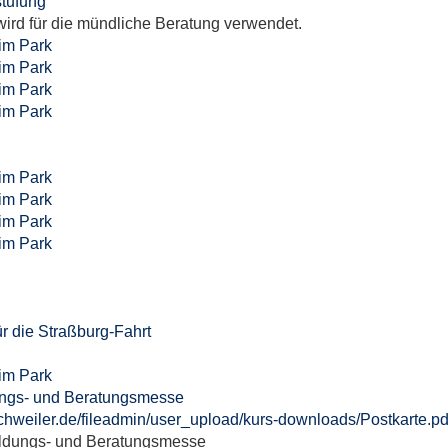
stufung
rd für die mündliche Beratung verwendet.
im Park
im Park
im Park
im Park
im Park
im Park
im Park
im Park
r die Straßburg-Fahrt
im Park
dungs- und Beratungsmesse
chweiler.de/fileadmin/user_upload/kurs-downloads/Postkarte.pd
Bildungs- und Beratungsmesse