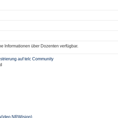
ne Informationen über Dozenten verfügbar.
trierung auf telc Community
d
(Video NRWision)