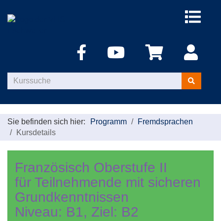
Menü
aufklappe
Kurse
suchen
Sie befinden sich hier:
Programm
Fremdsprachen
Kursdetails
Französisch Oberstufe II
für Teilnehmende mit sicheren
Grundkenntnissen
Niveau: B1, Ziel: B2