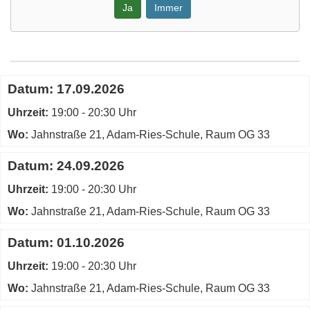
Ja
Immer
Google-
Maps
Karte
Termine
Datum:
17.09.2026
von
zum
Adam-
Uhrzeit:
diesen
19:00 - 20:30 Uhr
Ries-
Kurs
Wo:
Jahnstraße 21, Adam-Ries-Schule, Raum OG 33
Schule,
Raum
Datum:
24.09.2026
OG
33
Uhrzeit:
19:00 - 20:30 Uhr
in
Wo:
Jahnstraße 21, Adam-Ries-Schule, Raum OG 33
neuem
Fenster
Datum:
01.10.2026
öffnen
Uhrzeit:
19:00 - 20:30 Uhr
Wo:
Jahnstraße 21, Adam-Ries-Schule, Raum OG 33