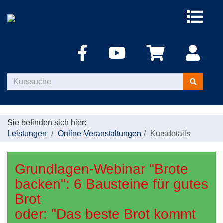
Menü
aufklappe
Kurse
suchen
Sie befinden sich hier:
Leistungen
Online-Veranstaltungen
Kursdetails
Grundlagen-Webinar "Brote
backen": 6 Bausteine für gutes
Brot
oder: "Das beste Brot kommt