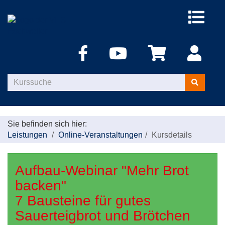
Menü
aufklappe
Kurse
suchen
Sie befinden sich hier:
Leistungen
Online-Veranstaltungen
Kursdetails
Aufbau-Webinar "Mehr Brot
backen"
7 Bausteine für gutes
Sauerteigbrot und Brötchen