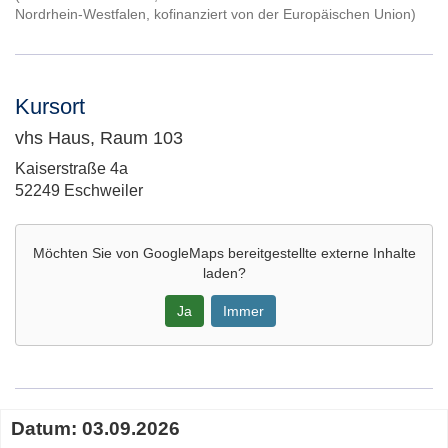
Nordrhein-Westfalen, kofinanziert von der Europäischen Union)
Kursort
vhs Haus, Raum 103
Adresse:
Kaiserstraße 4a
52249 Eschweiler
Möchten Sie von
GoogleMaps
bereitgestellte externe Inhalte
laden?
Ja
Immer
Google-
Maps
Karte
Termine
Datum:
03.09.2026
von
zum