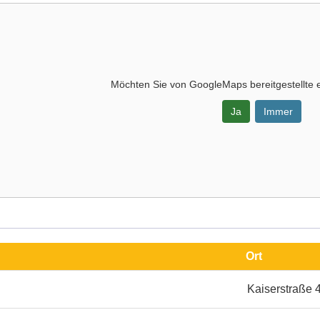
Möchten Sie von
GoogleMaps
bereitgestellte 
Ja
Immer
-
Ort
Kaiserstraße 