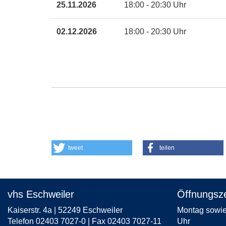
103
Kurs
25.11.2026
18:00 - 20:30 Uhr
in
neuem
02.12.2026
18:00 - 20:30 Uhr
Fenster
öffnen
tweet
teilen
vhs Eschweiler
Öffnungsze
Kaiserstr. 4a | 52249 Eschweiler
Montag sowie 
Telefon 02403 7027-0 | Fax 02403 7027-11
Uhr