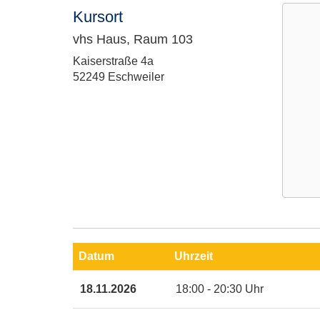
Kursort
vhs Haus, Raum 103
Adresse:
Kaiserstraße 4a
52249 Eschweiler
Google
Maps
Karte
Datum
Uhrzeit
von
vhs
Termine
18.11.2026
18:00 - 20:30 Uhr
Haus,
zum
Raum
diesen