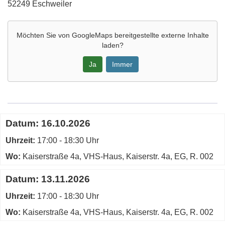
52249 Eschweiler
Möchten Sie von
GoogleMaps
bereitgestellte externe Inhalte
laden?
Ja
Immer
Google-
Maps
Karte
Termine
Datum:
16.10.2026
von
zum
vhs-
Uhrzeit:
diesen
17:00 - 18:30 Uhr
Haus,
Kurs
Wo:
Kaiserstraße 4a, VHS-Haus, Kaiserstr. 4a, EG, R. 002
Raum
002
Datum:
13.11.2026
in
neuem
Uhrzeit:
17:00 - 18:30 Uhr
Fenster
Wo:
Kaiserstraße 4a, VHS-Haus, Kaiserstr. 4a, EG, R. 002
öffnen