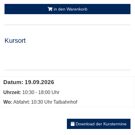
in den Warenkorb
Kursort
Adresse:
Termine
Datum:
19.09.2026
zum
Uhrzeit:
diesen
10:30 - 18:00 Uhr
Kurs
Wo:
Abfahrt: 10:30 Uhr Talbahnhof
Download der Kurstermine