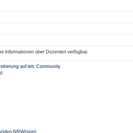
ne Informationen über Dozenten verfügbar.
trierung auf telc Community
d
(Video NRWision)