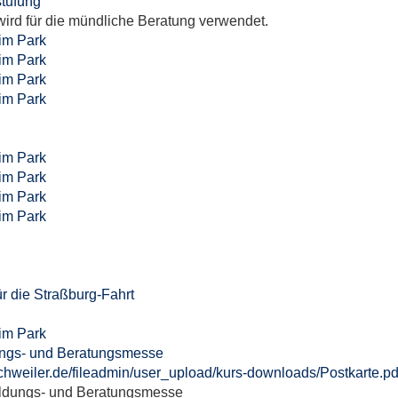
stufung
rd für die mündliche Beratung verwendet.
im Park
im Park
im Park
im Park
im Park
im Park
im Park
im Park
r die Straßburg-Fahrt
im Park
dungs- und Beratungsmesse
chweiler.de/fileadmin/user_upload/kurs-downloads/Postkarte.pd
Bildungs- und Beratungsmesse