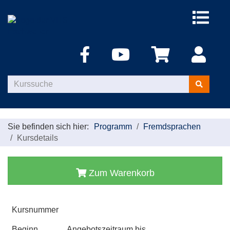
Menü
aufklappe
Kurse
suchen
Sie befinden sich hier:
Programm
Fremdsprachen
Kursdetails
Zum Warenkorb
Kursnummer
Beginn
Angebotszeitraum bis