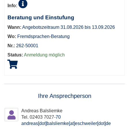
Tabellenüberschriften
Info:
können
sortiert
Beratung und Einstufung
werden.
Wann:
Angebotszeitraum 31.08.2026 bis 13.09.2026
Wo:
Fremdsprachen-Beratung
Nr.:
262-50001
Status:
Anmeldung möglich
Ihre Ansprechperson
Andreas Balsliemke
Tel. 02403 7027-
70
andreas[dot]balsliemke[at]eschweiler[dot]de