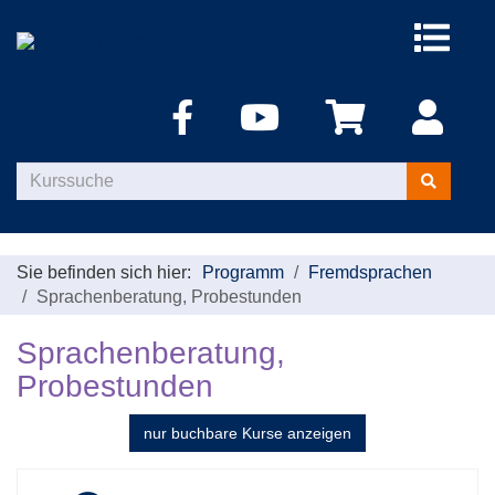
Menü
aufklappe
Kurse
suchen
Sie befinden sich hier:
Programm
Fremdsprachen
Sprachenberatung, Probestunden
Sprachenberatung,
Probestunden
nur buchbare
Kurse anzeigen
Kursübersicht.