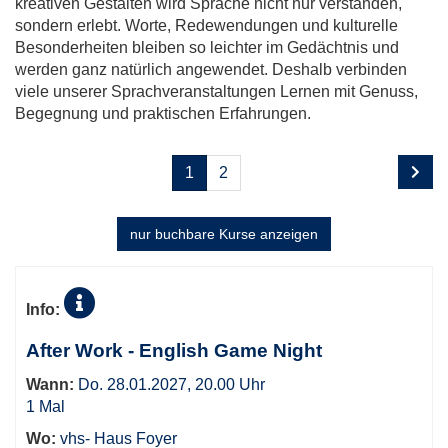
kreativen Gestalten wird Sprache nicht nur verstanden,
sondern erlebt. Worte, Redewendungen und kulturelle
Besonderheiten bleiben so leichter im Gedächtnis und
werden ganz natürlich angewendet. Deshalb verbinden
viele unserer Sprachveranstaltungen Lernen mit Genuss,
Begegnung und praktischen Erfahrungen.
Seite
Seiten
1
2
1
blättern
von
2
nur buchbare
Kurse anzeigen
Kursübersicht.
Tabellenüberschriften
Info:
können
sortiert
After Work - English Game Night
werden.
Wann:
Do. 28.01.2027, 20.00 Uhr
1 Mal
Wo:
vhs- Haus Foyer