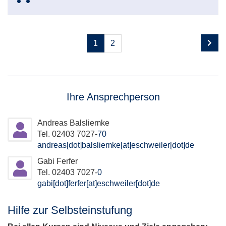
Seite
Seiten
1
2
1
blättern
von
2
Ihre Ansprechperson
Andreas Balsliemke
Tel. 02403 7027-
70
andreas[dot]balsliemke[at]eschweiler[dot]de
Gabi Ferfer
Tel. 02403 7027-
0
gabi[dot]ferfer[at]eschweiler[dot]de
Hilfe zur Selbsteinstufung