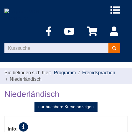
Menü
aufklappe
Kurse
suchen
Sie befinden sich hier:
Programm
Fremdsprachen
Niederländisch
Niederländisch
nur buchbare
Kurse anzeigen
Kursübersicht.
Tabellenüberschriften
Info:
können