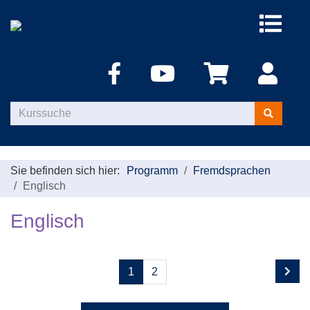
Menü
aufklappe
Kurse
suchen
Sie befinden sich hier:
Programm
Fremdsprachen
Englisch
Englisch
Seite
Seiten
1
2
1
blättern
von