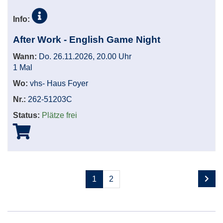
Info:
After Work - English Game Night
Wann:
Do. 26.11.2026, 20.00 Uhr
1 Mal
Wo:
vhs- Haus Foyer
Nr.:
262-51203C
Status:
Plätze frei
Seite
Seiten
1
2
1
blättern
von
2