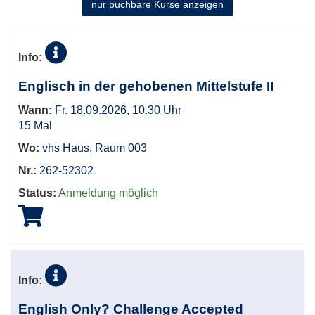
2
nur buchbare
Kurse anzeigen
Kursübersicht.
Tabellenüberschriften
Info:
können
sortiert
Englisch in der gehobenen Mittelstufe II
werden.
Wann:
Fr. 18.09.2026, 10.30 Uhr
15 Mal
Wo:
vhs Haus, Raum 003
Nr.:
262-52302
Status:
Anmeldung möglich
Info:
English Only? Challenge Accepted