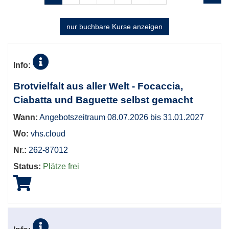
1
blättern
von
17
nur buchbare
Kurse anzeigen
Kursübersicht.
Tabellenüberschriften
Info:
können
sortiert
Brotvielfalt aus aller Welt - Focaccia,
werden.
Ciabatta und Baguette selbst gemacht
Wann:
Angebotszeitraum 08.07.2026 bis 31.01.2027
Wo:
vhs.cloud
Nr.:
262-87012
Status:
Plätze frei