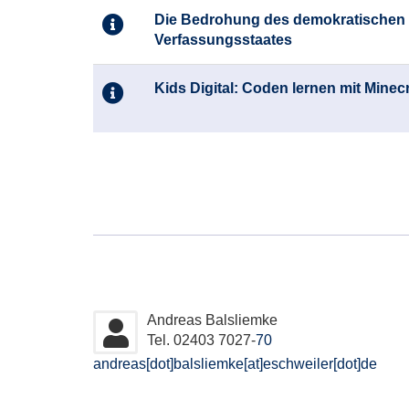
Die Bedrohung des demokratischen
Verfassungsstaates
Kids Digital: Coden lernen mit Minecr
Seite
1
von
3
Andreas Balsliemke
Tel. 02403 7027-
70
andreas[dot]balsliemke[at]eschweiler[dot]de