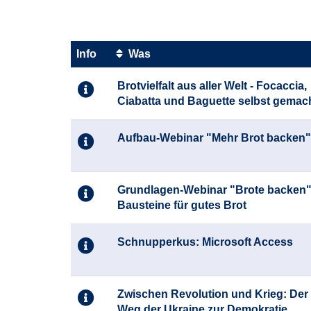
von
3
Info
Was
Kursübersicht.
Brotvielfalt aus aller Welt - Focaccia,
Tabellenüberschriften
Ciabatta und Baguette selbst gemac
können
sortiert
werden.
Aufbau-Webinar "Mehr Brot backen"
Grundlagen-Webinar "Brote backen"
Bausteine für gutes Brot
Schnupperkus: Microsoft Access
Zwischen Revolution und Krieg: Der
Weg der Ukraine zur Demokratie