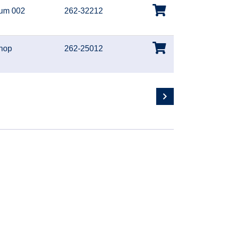
um 002
262-32212
hop
262-25012