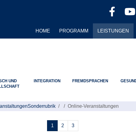
HOME
PROGRAMM
LEISTUNGEN
SCH UND
INTEGRATION
FREMDSPRACHEN
GESUND
LLSCHAFT
anstaltungen
Sonderrubrik
Online-Veranstaltungen
Seiten
1
2
3
blättern