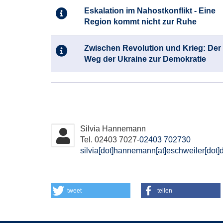
Kursübersicht.
Eskalation im Nahostkonflikt - Eine
Tabellenüberschriften
Region kommt nicht zur Ruhe
können
sortiert
werden.
Zwischen Revolution und Krieg: Der
Weg der Ukraine zur Demokratie
Silvia Hannemann
Tel. 02403 7027-
02403 702730
silvia[dot]hannemann[at]eschweiler[dot]
tweet
teilen