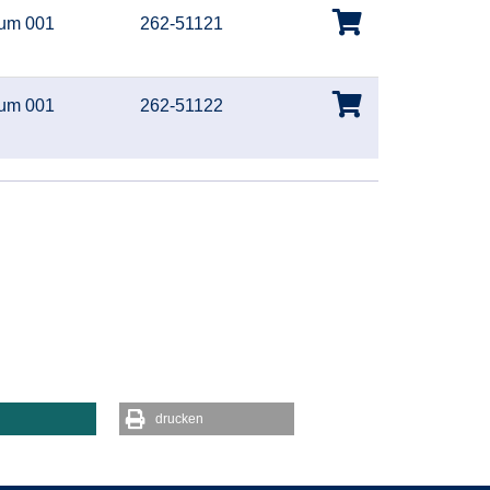
um 001
262-51121
um 001
262-51122
drucken