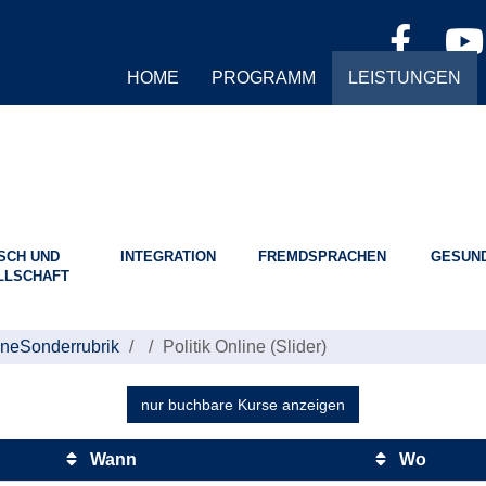
HOME
PROGRAMM
LEISTUNGEN
SCH UND
INTEGRATION
FREMDSPRACHEN
GESUND
LLSCHAFT
ine
Sonderrubrik
Politik Online (Slider)
nur buchbare
Kurse anzeigen
Wann
Wo