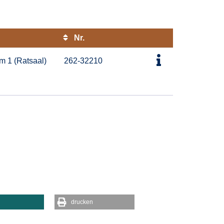
Nr.
Kursstatus
m 1 (Ratsaal)
262-32210
drucken