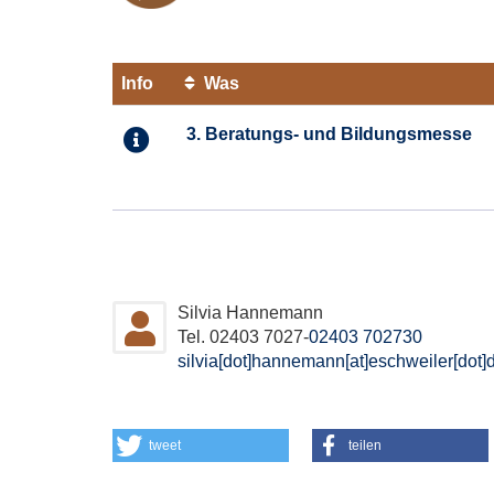
Info
Was
Kursübersicht.
3. Beratungs- und Bildungsmesse
Tabellenüberschriften
können
sortiert
werden.
Silvia Hannemann
Tel. 02403 7027-
02403 702730
silvia[dot]hannemann[at]eschweiler[dot]
tweet
teilen