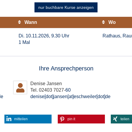
nur buchbare
Kurse anzeigen
Wann
Wo
Di. 10.11.2026, 9.30 Uhr
Rathaus, Rau
1 Mal
Ihre Ansprechperson
Denise Jansen
Tel. 02403 7027-
60
de
denise[dot]jansen[at]eschweiler[dot]de
mitteilen
pin it
teilen