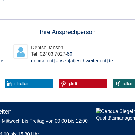
Ihre Ansprechperson
Denise Jansen
Tel. 02403 7027-
60
de
denise[dot]jansen[at]eschweiler[dot]de
mitteilen
pin it
teilen
iten
Mittwoch bis Freitag von 09:00 bis 12:00
4:00 bis 15:30 Uhr