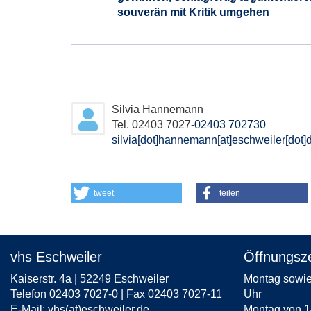
souverän mit Kritik umgehen
Silvia Hannemann
Tel. 02403 7027-
02403 702730
silvia[dot]hannemann[at]eschweiler[dot]
tweet
teilen
vhs Eschweiler
Öffnungsze
Kaiserstr. 4a | 52249 Eschweiler
Montag sowie 
Telefon 02403 7027-0 | Fax 02403 7027-11
Uhr
E-Mail:
vhs(at)eschweiler.de
Montag von 1