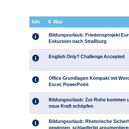
Info
Was
Kursübersicht.
Bildungsurlaub: Friedensprojekt Eu
Tabellenüberschriften
Exkursion nach Straßburg
können
sortiert
werden.
English Only? Challenge Accepted
Office Grundlagen Kompakt mit Word
Excel, PowerPoint
Bildungsurlaub: Zur Ruhe kommen 
neue Kraft schöpfen
Bildungsurlaub: Rhetorische Sicherh
gewinnen, schlagfertig argumentiere