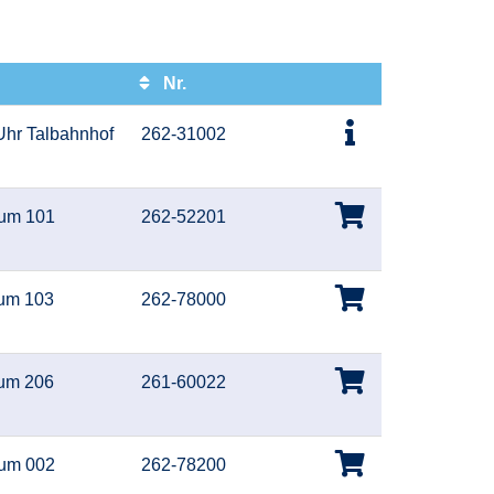
Nr.
Kursstatus
 Uhr Talbahnhof
262-31002
um 101
262-52201
um 103
262-78000
um 206
261-60022
um 002
262-78200