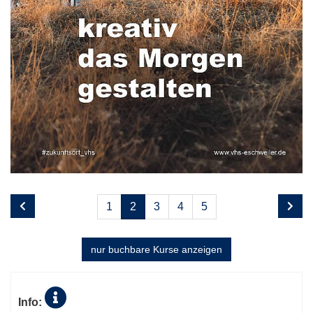
Seite
Seiten
1
2
3
4
5
2
blättern
von
5
nur buchbare
Kurse anzeigen
Kursübersicht.
Tabellenüberschriften
Info:
können